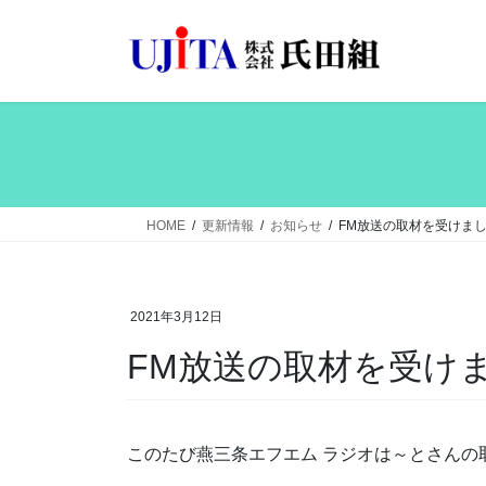
コ
ナ
ン
ビ
テ
ゲ
ン
ー
ツ
シ
へ
ョ
ス
ン
キ
に
ッ
移
HOME
更新情報
お知らせ
FM放送の取材を受けま
プ
動
2021年3月12日
FM放送の取材を受け
このたび燕三条エフエム ラジオは～とさんの