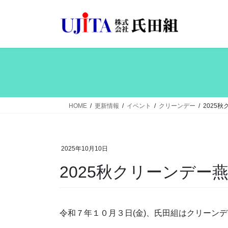
コ
ナ
ン
ビ
テ
ゲ
ン
ー
ツ
シ
へ
ョ
ス
ン
キ
に
ッ
移
HOME
更新情報
イベント
クリーンデー
2025
プ
動
2025年10月10日
2025秋クリーンデー
令和７年１０月３日(金)、氏田組はクリーン