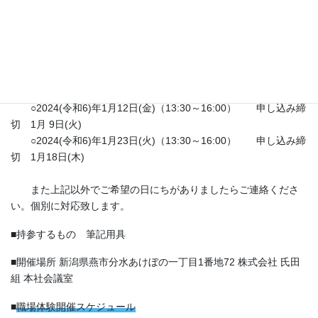
当日は、会社概要および募集要項についての説明をいたしますの
で、当社の雰囲気をご判断頂けたらと思っています。
ご興味をお持ちの方は、是非お気軽にご参加下さい。
■
会社説明会開催スケジュール
○2024(令和6)年1月12日(金)（13:30～16:00） 申し込み締
切 1月 9日(火)
○2024(令和6)年1月23日(火)（13:30～16:00） 申し込み締
切 1月18日(木)
また上記以外でご希望の日にちがありましたらご連絡くださ
い。個別に対応致します。
■持参するもの 筆記用具
■開催場所 新潟県燕市分水あけぼの一丁目1番地72 株式会社 氏田
組 本社会議室
■
職場体験開催スケジュール