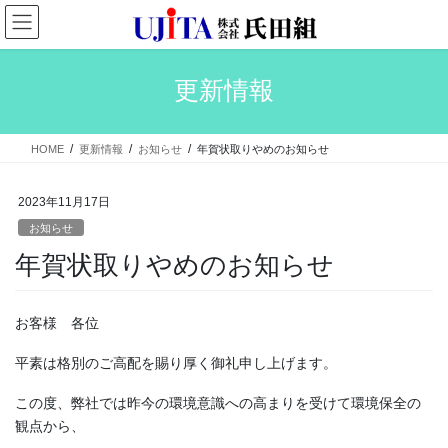
コ
ナ
ン
ビ
テ
ゲ
ン
ー
更新情報
ツ
シ
へ
ョ
ス
ン
HOME
更新情報
お知らせ
年賀状取りやめのお知らせ
キ
に
ッ
移
プ
動
2023年11月17日
お知らせ
年賀状取りやめのお知らせ
お客様 各位
平素は格別のご高配を賜り厚く御礼申し上げます。
この度、弊社では昨今の環境意識への高まりを受けて環境保全の
観点から、