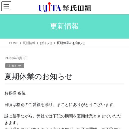
コ
ナ
ン
ビ
テ
ゲ
ン
ー
更新情報
ツ
シ
へ
ョ
ス
ン
HOME
更新情報
お知らせ
夏期休業のお知らせ
キ
に
ッ
移
プ
動
2023年8月1日
お知らせ
夏期休業のお知らせ
お客様 各位
日頃は格別のご愛顧を賜り、まことにありがとうございます。
誠に勝手ながら、弊社では下記の期間を夏期休業とさせていただ
きます。