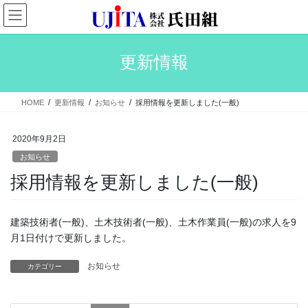
コ
ナ
ン
ビ
テ
ゲ
ン
ー
更新情報
ツ
シ
へ
ョ
ス
ン
HOME
更新情報
お知らせ
採用情報を更新しました(一般)
キ
に
ッ
移
プ
動
2020年9月2日
お知らせ
採用情報を更新しました(一般)
建築技術者(一般)、土木技術者(一般)、土木作業員(一般)の求人を9
月1日付けで更新しました。
お知らせ
カテゴリー